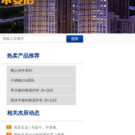
热卖产品推荐
陶土挂件系列
不锈钢z1s屏风
弯月镀锌桥梁护栏 JH-Q20
双扶手镀锌桥梁护栏 JH-Q18
相关杰辰动态
杰辰五金 | 无奋斗，不青春。
国标爪件什么时候最好卖？答案出乎意料