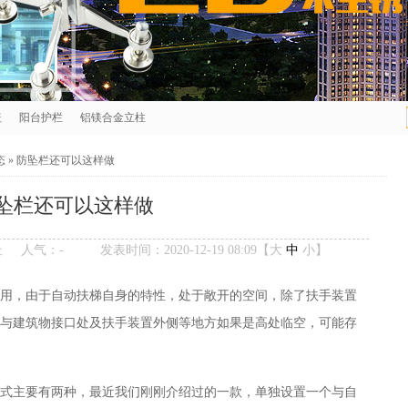
盖
阳台护栏
铝镁合金立柱
态
»
防坠栏还可以这样做
坠栏还可以这样做
址
人气：
-
发表时间：2020-12-19 08:09【
大
中
小
】
用，由于自动扶梯自身的特性，处于敞开的空间，除了扶手装置
与建筑物接口处及扶手装置外侧等地方如果是高处临空，可能存
式主要有两种，最近我们刚刚介绍过的一款，单独设置一个与自