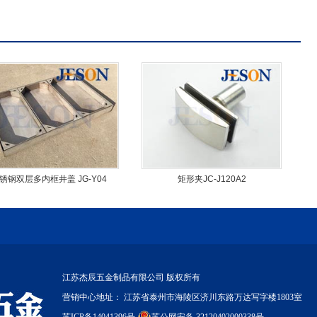
锈钢双层多内框井盖 JG-Y04
矩形夹JC-J120A2
江苏杰辰五金制品有限公司 版权所有
营销中心地址： 江苏省泰州市海陵区济川东路万达写字楼1803室