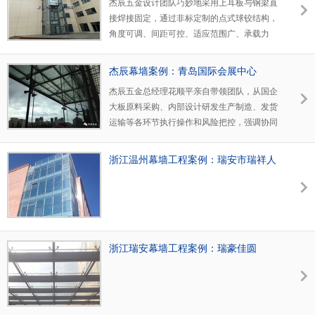
杰辰五金设计团队巧妙地采用上耳板与钢梁直
接焊接固定，通过非标定制的点式球铰结构，
角度可调、间距可控、适应范围广、承载力
大，完美地解决了玻璃间距问题，棱角分明的
空间中融入柔和的弧线，在光与影、虚与实的
杰辰幕墙案例：青岛国际会展中心
映照下，使层次与线条交织的诗意，一点点触
杰辰五金总经理花顺平亲自带领团队，从国企
达内心，包容进退自如的豁达心境。
大板原料采购、内部设计研发生产制造、发货
运输等各环节执行操作和风险把控，强调协同
配合，确保信息有效对接以及工作无缝对接，
保质保量地满足了现场施工的材料要求，在整
浙江温州幕墙工程案例：瑞安市瑞祥人
个项目实施过程中，施工方对幕墙拉杆支撑杆
民医院
的精妙受力特性和杰辰五金提供的产品及节点
设计赞叹不绝，杰辰五金以过硬的产品质量，
周到的服务赢得了施工方的高度认可。
浙江瑞安幕墙工程案例：瑞豪佳圆