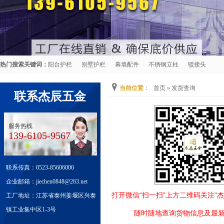
热门搜索关键词：
阳台护栏
别墅护栏
幕墙配件
不锈钢立柱
驳接头
当前位置：
首页
»
发货查询
联系杰辰五金
服务热线
139-6105-9567
联系传真：0523-85606000
企业邮箱：jiechen0848@263.net
打开微信“扫一扫”上方二维码关注“
工厂地址：江苏省泰州姜堰区兴泰
镇工业集中区1-3号
随时随地查询货物信息及最