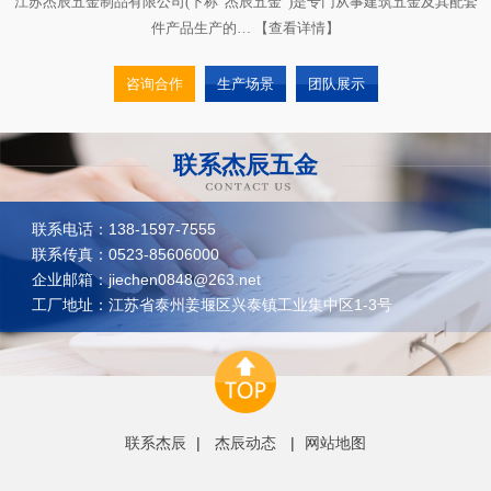
联系杰辰五金
联系电话：138-1597-7555
联系传真：0523-85606000
企业邮箱：jiechen0848@263.net
工厂地址：江苏省泰州姜堰区兴泰镇工业集中区1-3号
联系杰辰
|
杰辰动态
|
网站地图
http://z1-pcok6.kuaishangkf.com/bs/im.htm?
cas=87640___384723&fi=89761